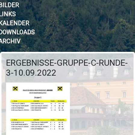
BILDER
LINKS
KALENDER
DOWNLOADS
ARCHIV
ERGEBNISSE-GRUPPE-C-RUNDE-
3-10.09.2022