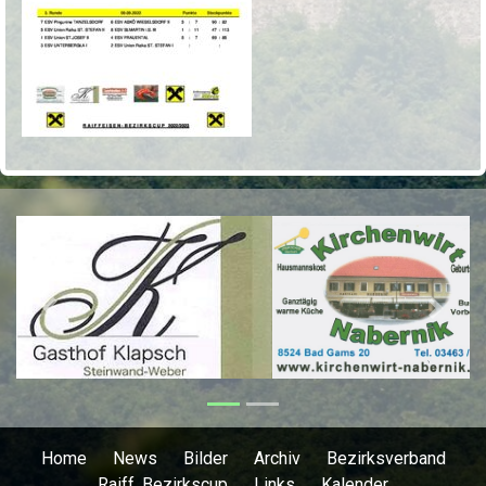
Previous
Next
Home
News
Bilder
Archiv
Bezirksverband
Raiff. Bezirkscup
Links
Kalender