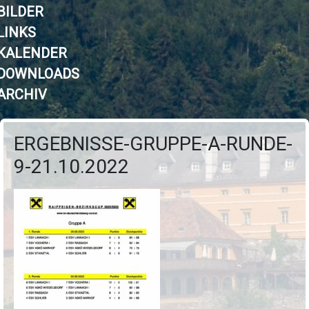
BILDER
LINKS
KALENDER
DOWNLOADS
ARCHIV
ERGEBNISSE-GRUPPE-A-RUNDE-
9-21.10.2022