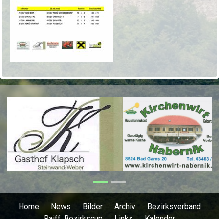
Previous
Next
Home
News
Bilder
Archiv
Bezirksverband
Raiff. Bezirkscup
Links
Kalender