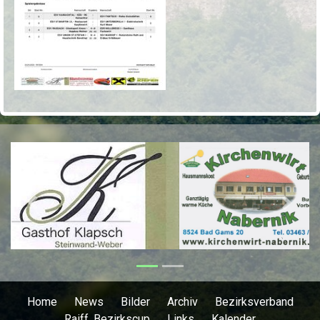
Previous
Next
Home
News
Bilder
Archiv
Bezirksverband
Raiff. Bezirkscup
Links
Kalender