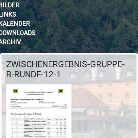
BILDER
LINKS
KALENDER
DOWNLOADS
ARCHIV
ZWISCHENERGEBNIS-GRUPPE-
B-RUNDE-12-1