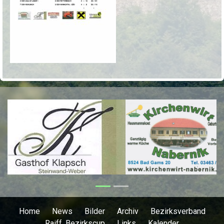
Previous
Next
Home
News
Bilder
Archiv
Bezirksverband
Raiff. Bezirkscup
Links
Kalender